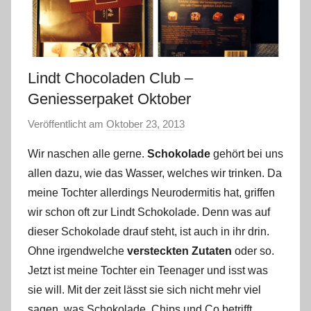
Lindt Chocoladen Club –
Geniesserpaket Oktober
Veröffentlicht am
Oktober 23, 2013
v
o
Wir naschen alle gerne.
Schokolade
gehört bei uns
n
allen dazu, wie das Wasser, welches wir trinken. Da
Y
meine Tochter allerdings Neurodermitis hat, griffen
v
wir schon oft zur Lindt Schokolade. Denn was auf
o
dieser Schokolade drauf steht, ist auch in ihr drin.
n
n
Ohne irgendwelche
versteckten Zutaten
oder so.
e
Jetzt ist meine Tochter ein Teenager und isst was
sie will. Mit der zeit lässt sie sich nicht mehr viel
sagen, was Schokolade, Chips und Co betrifft.