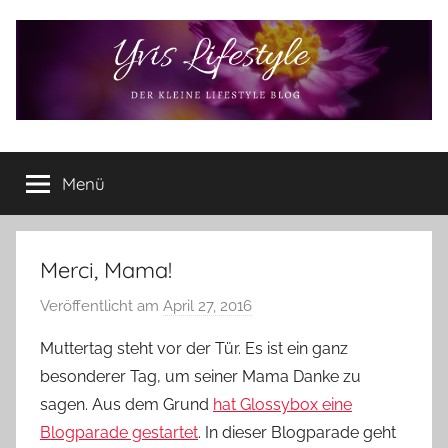
Zum
Inhalt
springen
Yvis
Der
kleine
Menü
Lifestyle
Lifestyle
Blog
–
Lifestyle,
Merci, Mama!
Rezensionen,
Veröffentlicht am
April 27, 2016
v
Produkttests
o
und
Muttertag steht vor der Tür. Es ist ein ganz
vieles
n
besonderer Tag, um seiner Mama Danke zu
mehr
Y
sagen. Aus dem Grund
hat Glossybox eine
v
Blogparade gestartet
. In dieser Blogparade geht
o