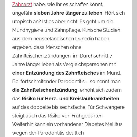
Zahnarzt
habe, wie Ihr es schaffen könnt,
o
ungefähr
sieben Jahre länger zu leben
. Hört sich
n
utopisch an? Ist es aber nicht. Es geht um die
n
e
Mundhygiene und Zahnpflege. Klinische Studien
aus dem neuseeländischen Dunedin haben
ergeben, dass Menschen ohne
Zahnfleischentzündungen im Durchschnitt 7
Jahre länger leben als Vergleichspersonen mit
einer Entzündung des Zahnfleisches
im Mund.
Bei fortschreitender Parodontitis – so nennt man
die Zahnfleischentzündung
, erhöht sich zudem
das
Risiko für Herz- und Kreislaufkrankheiten
auf das doppelte bis sechsfache. Für Schwangere
steigt auch das Risiko von Frühgeburten.
Weiterhin kann ein vorhandener Diabetes Mellitus
wegen der Parodontitis deutlich