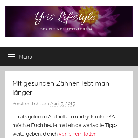
Zum
Inhalt
springen
Yvis
Der
kleine
Menü
Lifestyle
Lifestyle
Blog
–
Lifestyle,
Mit gesunden Zähnen lebt man
Rezensionen,
länger
Produkttests
und
Veröffentlicht am
April 7, 2015
v
vieles
o
Ich als gelernte Arzthelferin und gelernte PKA
mehr
n
möchte Euch heute mal einige wertvolle Tipps
Y
weitergeben, die ich
von einem tollen
v