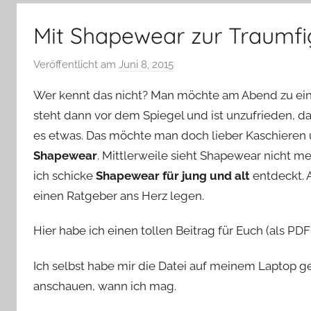
–
Lifestyle,
Mit Shapewear zur Traumfi
Rezensionen,
Produkttests
Veröffentlicht am
Juni 8, 2015
v
und
o
vieles
Wer kennt das nicht? Man möchte am Abend zu eine
n
mehr
steht dann vor dem Spiegel und ist unzufrieden, d
Y
es etwas. Das möchte man doch lieber Kaschieren 
v
Shapewear
. Mittlerweile sieht Shapewear nicht me
o
n
ich schicke
Shapewear für jung und alt
entdeckt. 
n
einen Ratgeber ans Herz legen.
e
Hier habe ich einen tollen Beitrag für Euch (als PDF
Ich selbst habe mir die Datei auf meinem Laptop ge
anschauen, wann ich mag.