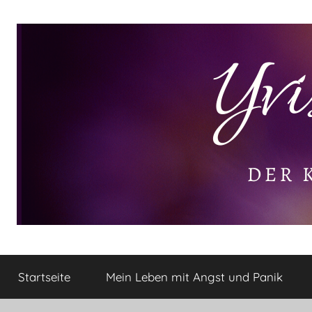
Zum
Inhalt
springen
Yvis
Der
kleine
Startseite
Mein Leben mit Angst und Panik
Lifestyle
Lifestyle
Blog