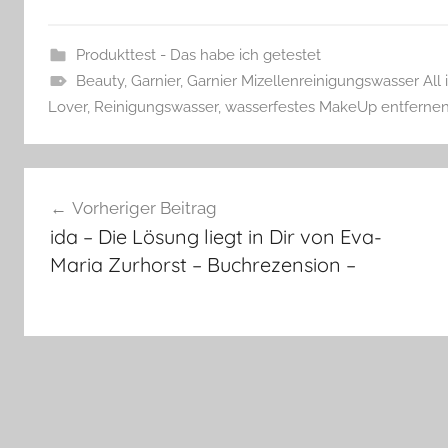
Produkttest - Das habe ich getestet
Beauty
,
Garnier
,
Garnier Mizellenreinigungswasser All 
Lover
,
Reinigungswasser
,
wasserfestes MakeUp entferne
Beitragsnavigation
Vorheriger Beitrag
ida – Die Lösung liegt in Dir von Eva-
Maria Zurhorst – Buchrezension –