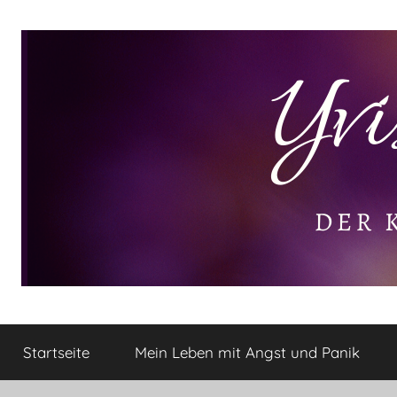
Zum
Inhalt
springen
Yvis
Der
kleine
Startseite
Mein Leben mit Angst und Panik
Lifestyle
Lifestyle
Blog