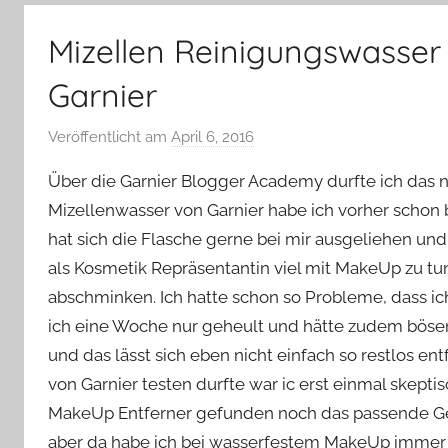
–
Lifestyle,
Mizellen Reinigungswasser 
Rezensionen,
Produkttests
Garnier
und
vieles
Veröffentlicht am
April 6, 2016
v
mehr
o
Über die Garnier Blogger Academy durfte ich das ne
n
Mizellenwasser von Garnier habe ich vorher schon 
Y
hat sich die Flasche gerne bei mir ausgeliehen un
v
als Kosmetik Repräsentantin viel mit MakeUp zu t
o
n
abschminken. Ich hatte schon so Probleme, dass 
n
ich eine Woche nur geheult und hätte zudem böse
e
und das lässt sich eben nicht einfach so restlos ent
von Garnier testen durfte war ic erst einmal skep
MakeUp Entferner gefunden noch das passende Ges
aber da habe ich bei wasserfestem MakeUp immer 