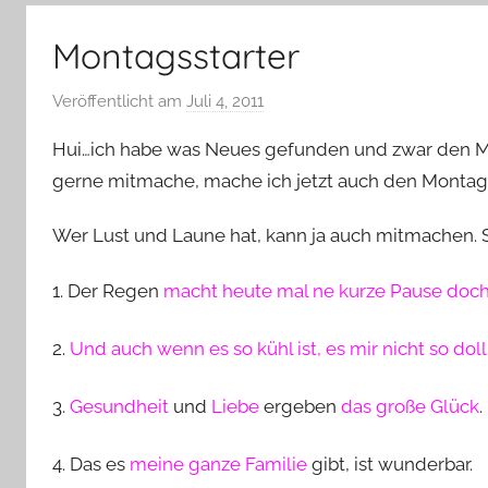
–
Lifestyle,
Montagsstarter
Rezensionen,
Produkttests
Veröffentlicht am
Juli 4, 2011
v
und
o
vieles
Hui…ich habe was Neues gefunden und zwar den Mont
n
mehr
gerne mitmache, mache ich jetzt auch den Montag
Y
v
Wer Lust und Laune hat, kann ja auch mitmachen. 
o
n
1. Der Regen
macht heute mal ne kurze Pause doch 
n
e
2.
Und auch wenn es so kühl ist, es mir nicht so dol
3.
Gesundheit
und
Liebe
ergeben
das große Glück
.
4. Das es
meine ganze Familie
gibt, ist wunderbar.