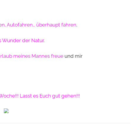
n, Autofahren… überhaupt fahren
.
es Wunder der Natur
.
Urlaub meines Mannes freue
und mir
Woche!!! Lasst es Euch gut gehen!!!