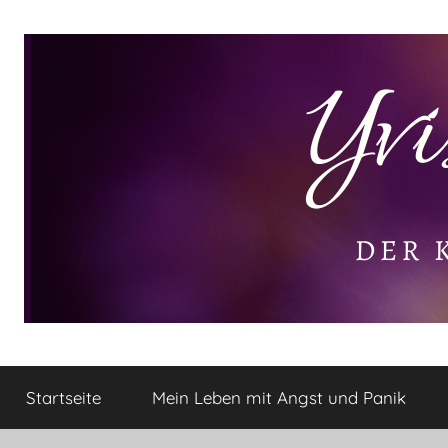
Zum
Inhalt
springen
Yvis
Der
kleine
Startseite
Mein Leben mit Angst und Panik
Lifestyle
Lifestyle
Blog