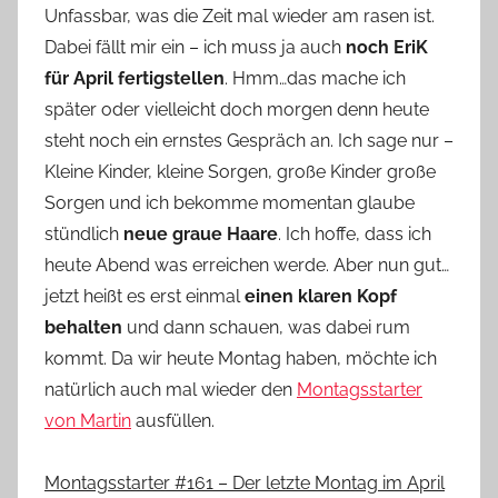
Unfassbar, was die Zeit mal wieder am rasen ist.
o
Dabei fällt mir ein – ich muss ja auch
noch EriK
n
für April fertigstellen
. Hmm…das mache ich
n
e
später oder vielleicht doch morgen denn heute
steht noch ein ernstes Gespräch an. Ich sage nur –
Kleine Kinder, kleine Sorgen, große Kinder große
Sorgen und ich bekomme momentan glaube
stündlich
neue graue Haare
. Ich hoffe, dass ich
heute Abend was erreichen werde. Aber nun gut…
jetzt heißt es erst einmal
einen klaren Kopf
behalten
und dann schauen, was dabei rum
kommt. Da wir heute Montag haben, möchte ich
natürlich auch mal wieder den
Montagsstarter
von Martin
ausfüllen.
Montagsstarter #161 – Der letzte Montag im April