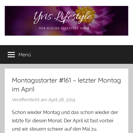
Zum
Inhalt
springen
Yvis
Der
kleine
Menü
Lifestyle
Lifestyle
Blog
–
Lifestyle,
Montagsstarter #161 – letzter Montag
Rezensionen,
im April
Produkttests
und
Veröffentlicht am
April 28, 2014
v
vieles
o
Schon wieder Montag und das schon wieder der
mehr
n
letzte für diesen Monat. Der April ist fast vorbei
Y
und wir steuern schwer auf den Mai zu.
v