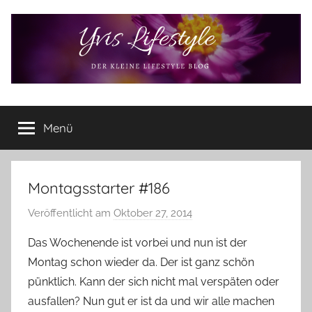
Zum
Inhalt
springen
Yvis
Der
kleine
Menü
Lifestyle
Lifestyle
Blog
–
Lifestyle,
Montagsstarter #186
Rezensionen,
Veröffentlicht am
Oktober 27, 2014
v
Produkttests
o
und
Das Wochenende ist vorbei und nun ist der
vieles
n
Montag schon wieder da. Der ist ganz schön
mehr
Y
pünktlich. Kann der sich nicht mal verspäten oder
v
ausfallen? Nun gut er ist da und wir alle machen
o