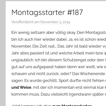
–
Lifestyle,
Montagsstarter #187
Rezensionen,
Produkttests
Veröffentlicht am
November 3, 2014
v
und
o
vieles
Ein wenig seltsam aber völlig okay. Den Montagsst
n
mehr
bin ich auch hier wieder dabei. Ja, es ist schon wi
Y
November. Die Zeit rast… Das Jahr ist bald wieder v
v
Jahr alles passiert ist und welche Arbeit mein bzw.
o
n
unglaublich. Ich bin diesem Schutzengel oder den S
n
gut auf uns aufgepasst haben denn wer weiß, wie e
e
schauen und nicht zurück, oder? Das Wochenende war
sagen. Es wurde gechillt, Sport durfte nicht fehle
und Weise
, mit der ich momentan erst einmal klar 
kommen muss. Dazu vielleicht irgendwann später 