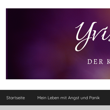
Zum
Inhalt
springen
Yvis
Der
kleine
Startseite
Mein Leben mit Angst und Panik
Lifestyle
Lifestyle
Blog