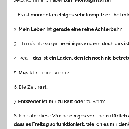
Jetzt komme ich aber
zum Montagsstarter
:
1. Es ist
momentan einiges sehr kompliziert bei mi
2.
Mein Leben
ist
gerade eine reine Achterbahn
.
3. Ich möchte
so gerne einiges ändern doch das is
4. Ikea –
das ist ein Laden, den ich noch nie betre
5.
Musik
finde ich kreativ.
6. Die Zeit
rast
.
7.
Entweder ist mir zu kalt oder
zu warm.
8. Ich habe diese Woche
einiges vor
und
natürlich
dass es Freitag so funktioniert, wie ich es mir de