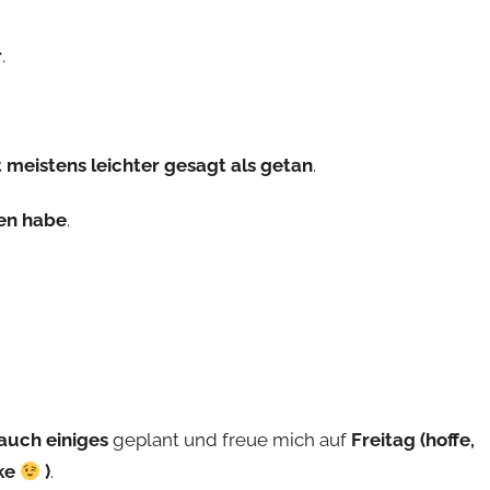
r
.
t meistens leichter gesagt als getan
.
ten habe
.
 auch einiges
geplant und freue mich auf
Freitag (hoffe,
nke
)
.