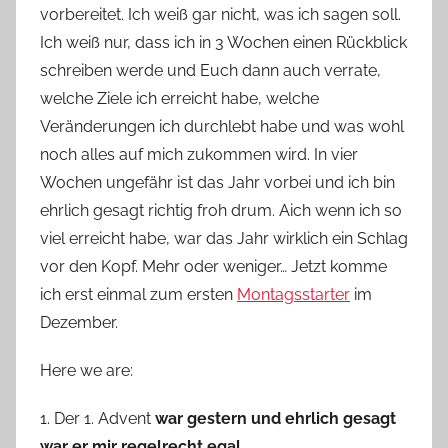
vorbereitet. Ich weiß gar nicht, was ich sagen soll.
o
Ich weiß nur, dass ich in 3 Wochen einen Rückblick
n
schreiben werde und Euch dann auch verrate,
n
e
welche Ziele ich erreicht habe, welche
Veränderungen ich durchlebt habe und was wohl
noch alles auf mich zukommen wird. In vier
Wochen ungefähr ist das Jahr vorbei und ich bin
ehrlich gesagt richtig froh drum. Aich wenn ich so
viel erreicht habe, war das Jahr wirklich ein Schlag
vor den Kopf. Mehr oder weniger… Jetzt komme
ich erst einmal zum ersten
Montagsstarter
im
Dezember.
Here we are:
1. Der 1. Advent
war gestern und ehrlich gesagt
war er mir regelrecht egal
.