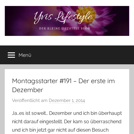
Zum
Inhalt
springen
Yvis
Der
kleine
Menü
Lifestyle
Lifestyle
Blog
–
Lifestyle,
Montagsstarter #191 – Der erste im
Rezensionen,
Dezember
Produkttests
und
Veröffentlicht am
Dezember 1, 2014
v
vieles
o
Ja…es ist soweit… Dezember und ich bin überhaupt
mehr
n
nicht darauf eingestellt. Der kam so überraschend
Y
und ich bin jetzt gar nicht auf diesen Besuch
v