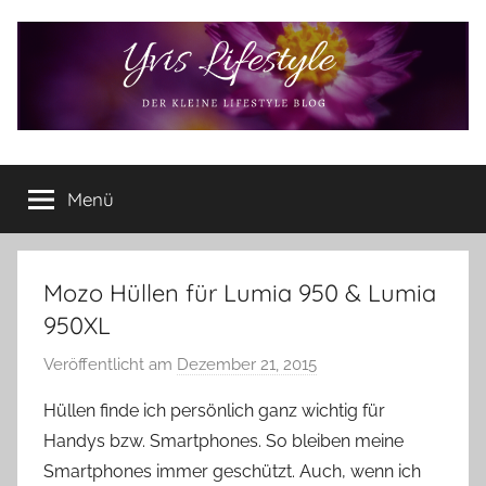
Zum
Inhalt
springen
Yvis
Der
kleine
Menü
Lifestyle
Lifestyle
Blog
–
Lifestyle,
Mozo Hüllen für Lumia 950 & Lumia
Rezensionen,
950XL
Produkttests
und
Veröffentlicht am
Dezember 21, 2015
v
vieles
o
Hüllen finde ich persönlich ganz wichtig für
mehr
n
Handys bzw. Smartphones. So bleiben meine
Y
Smartphones immer geschützt. Auch, wenn ich
v