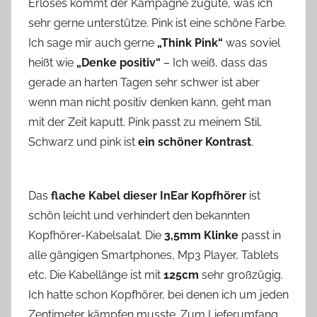
Erlöses kommt der Kampagne zugute, was ich
sehr gerne unterstütze. Pink ist eine schöne Farbe.
Ich sage mir auch gerne
„Think Pink“
was soviel
heißt wie
„Denke positiv“
– Ich weiß, dass das
gerade an harten Tagen sehr schwer ist aber
wenn man nicht positiv denken kann, geht man
mit der Zeit kaputt. Pink passt zu meinem Stil.
Schwarz und pink ist
ein schöner Kontrast
.
Das
flache Kabel dieser InEar Kopfhörer
ist
schön leicht und verhindert den bekannten
Kopfhörer-Kabelsalat. Die
3,5mm Klinke
passt in
alle gängigen Smartphones, Mp3 Player, Tablets
etc. Die Kabellänge ist mit
125cm
sehr großzügig.
Ich hatte schon Kopfhörer, bei denen ich um jeden
Zentimeter kämpfen musste. Zum Lieferumfang