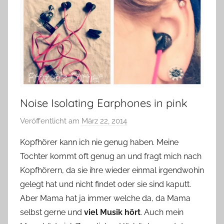
Noise Isolating Earphones in pink
Veröffentlicht am
März 22, 2014
v
o
Kopfhörer kann ich nie genug haben. Meine
n
Tochter kommt oft genug an und fragt mich nach
Y
Kopfhörern, da sie ihre wieder einmal irgendwohin
v
gelegt hat und nicht findet oder sie sind kaputt.
o
Aber Mama hat ja immer welche da, da Mama
n
selbst gerne und
viel Musik hört
n
. Auch mein