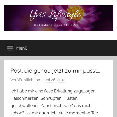
Zum
Inhalt
springen
Yvis
Der
kleine
Menü
Lifestyle
Lifestyle
Blog
–
Lifestyle,
Post, die genau jetzt zu mir passt…
Rezensionen,
Veröffentlicht am
Juni 26, 2012
v
Produkttests
o
und
Ich habe mir eine fiese Erkältung zugezogen.
vieles
n
Halschmerzen, Schnupfen, Husten,
mehr
Y
geschwollenes Zahnfleisch…wie? das reicht
v
schon? Ja, mir auch. Ich trinke momentan Tee
o