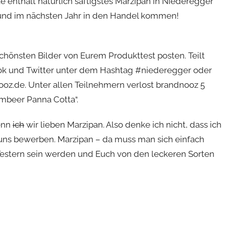
e enthält natürlich saftigstes Marzipan in Niederegger
 und im nächsten Jahr in den Handel kommen!
hönsten Bilder von Eurem Produkttest posten. Teilt
ok und Twitter unter dem Hashtag #niederegger oder
oz.de. Unter allen Teilnehmern verlost brandnooz 5
mbeer Panna Cotta“.
enn
ich
wir lieben Marzipan. Also denke ich nicht, dass ich
uns bewerben. Marzipan – da muss man sich einfach
 Testern sein werden und Euch von den leckeren Sorten