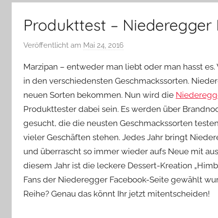
–
Lifestyle,
Produkttest – Niederegger 
Rezensionen,
Produkttests
Veröffentlicht am
Mai 24, 2016
v
und
o
vieles
Marzipan – entweder man liebt oder man hasst es.
n
mehr
in den verschiedensten Geschmackssorten. Nieder
Y
neuen Sorten bekommen. Nun wird die
Niederegge
v
Produkttester dabei sein. Es werden über Brandn
o
n
gesucht, die die neusten Geschmackssorten testen
n
vieler Geschäften stehen. Jedes Jahr bringt Nieder
e
und überrascht so immer wieder aufs Neue mit au
diesem Jahr ist die leckere Dessert-Kreation „Himb
Fans der Niederegger Facebook-Seite gewählt wur
Reihe? Genau das könnt Ihr jetzt mitentscheiden!