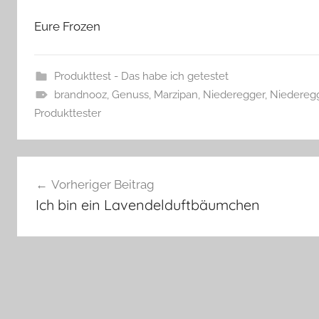
Eure Frozen
Produkttest - Das habe ich getestet
brandnooz
,
Genuss
,
Marzipan
,
Niederegger
,
Niederegg
Produkttester
Beitragsnavigation
Vorheriger Beitrag
Ich bin ein Lavendelduftbäumchen