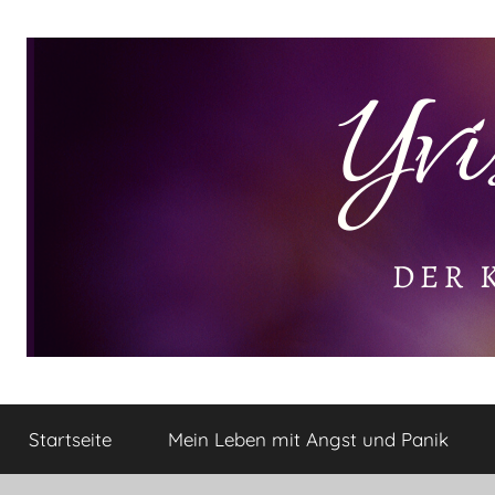
Zum
Inhalt
springen
Yvis
Der
kleine
Startseite
Mein Leben mit Angst und Panik
Lifestyle
Lifestyle
Blog