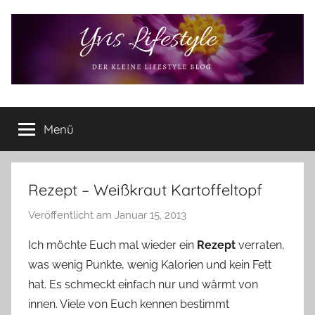
Zum
Inhalt
springen
Yvis
Der
kleine
Menü
Lifestyle
Lifestyle
Blog
–
Lifestyle,
Rezept – Weißkraut Kartoffeltopf
Rezensionen,
Veröffentlicht am
Januar 15, 2013
v
Produkttests
o
und
Ich möchte Euch mal wieder ein
Rezept
verraten,
vieles
n
was wenig Punkte, wenig Kalorien und kein Fett
mehr
Y
hat. Es schmeckt einfach nur und wärmt von
v
innen. Viele von Euch kennen bestimmt
o