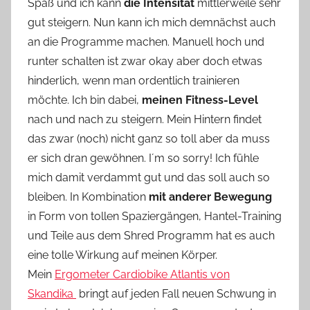
Spaß und ich kann
die Intensität
n
mittlerweile sehr
e
gut steigern. Nun kann ich mich demnächst auch
an die Programme machen. Manuell hoch und
runter schalten ist zwar okay aber doch etwas
hinderlich, wenn man ordentlich trainieren
möchte. Ich bin dabei,
meinen Fitness-Level
nach und nach zu steigern. Mein Hintern findet
das zwar (noch) nicht ganz so toll aber da muss
er sich dran gewöhnen. I´m so sorry! Ich fühle
mich damit verdammt gut und das soll auch so
bleiben. In Kombination
mit anderer Bewegung
in Form von tollen Spaziergängen, Hantel-Training
und Teile aus dem Shred Programm hat es auch
eine tolle Wirkung auf meinen Körper.
Mein
Ergometer Cardiobike Atlantis von
Skandika
bringt auf jeden Fall neuen Schwung in