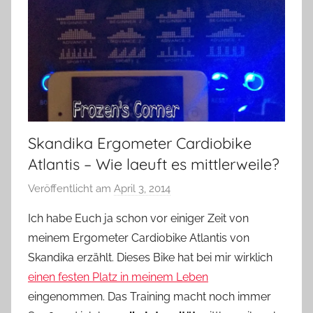
Skandika Ergometer Cardiobike
Atlantis – Wie laeuft es mittlerweile?
Veröffentlicht am
April 3, 2014
v
o
Ich habe Euch ja schon vor einiger Zeit von
n
meinem Ergometer Cardiobike Atlantis von
Y
Skandika erzählt. Dieses Bike hat bei mir wirklich
v
einen festen Platz in meinem Leben
o
eingenommen. Das Training macht noch immer
n