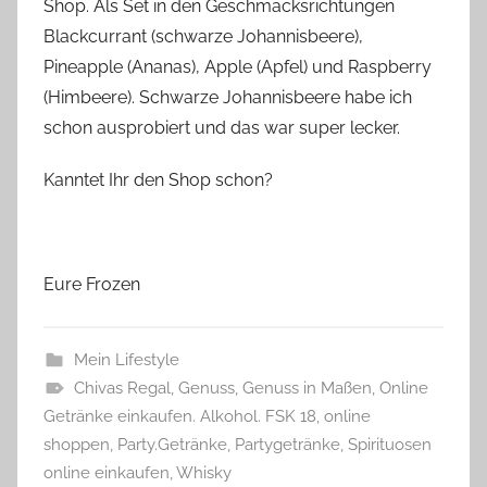
Shop. Als Set in den Geschmacksrichtungen
Blackcurrant (schwarze Johannisbeere),
Pineapple (Ananas), Apple (Apfel) und Raspberry
(Himbeere). Schwarze Johannisbeere habe ich
schon ausprobiert und das war super lecker.
Kanntet Ihr den Shop schon?
Eure Frozen
Mein Lifestyle
Chivas Regal
,
Genuss
,
Genuss in Maßen
,
Online
Getränke einkaufen. Alkohol. FSK 18
,
online
shoppen
,
Party.Getränke
,
Partygetränke
,
Spirituosen
online einkaufen
,
Whisky