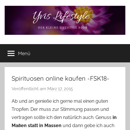
Zum
Inhalt
springen
Yvis
Der
kleine
Menü
Lifestyle
Lifestyle
Blog
–
Lifestyle,
Spirituosen online kaufen -FSK18-
Rezensionen,
Veröffentlicht am
März 17, 2015
v
Produkttests
o
und
Ab und an genieße ich gerne mal einen guten
vieles
n
Tropfen. Der muss zur Stimmung passen und
mehr
Y
vertragen sollte ich den natürlich auch. Genuss
in
v
Maßen statt in Massen
und dann gebe ich auch
o