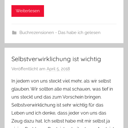
Weiterlesen
Buchrezensionen - Das habe ich gelesen
Selbstverwirklichung ist wichtig
Veröffentlicht am
April 5, 2018
v
o
In jedem von uns steckt viel mehr, als wir selbst
n
glauben. Wir sollten alle mal schauen, was tief in
Y
uns steckt und das zum Vorschein bringen.
v
Selbstverwirklichung ist sehr wichtig für das
o
Leben und ich denke, dass jeder von uns das
n
Zeug dazu hat. Ich selbst habe mit mir selbst ja
n