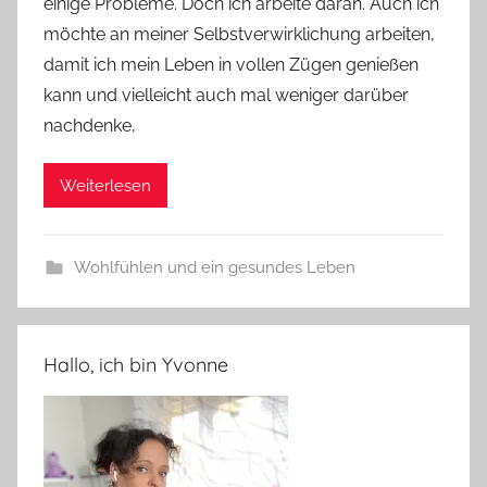
e
einige Probleme. Doch ich arbeite daran. Auch ich
möchte an meiner Selbstverwirklichung arbeiten,
damit ich mein Leben in vollen Zügen genießen
kann und vielleicht auch mal weniger darüber
nachdenke,
Weiterlesen
Wohlfühlen und ein gesundes Leben
Hallo, ich bin Yvonne