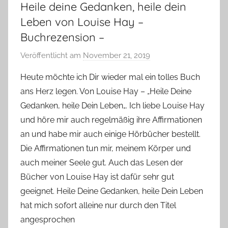
Heile deine Gedanken, heile dein
Leben von Louise Hay –
Buchrezension –
Veröffentlicht am
November 21, 2019
v
o
Heute möchte ich Dir wieder mal ein tolles Buch
n
ans Herz legen. Von Louise Hay – „Heile Deine
Y
Gedanken, heile Dein Leben„. Ich liebe Louise Hay
v
und höre mir auch regelmäßig ihre Affirmationen
o
an und habe mir auch einige Hörbücher bestellt.
n
Die Affirmationen tun mir, meinem Körper und
n
e
auch meiner Seele gut. Auch das Lesen der
Bücher von Louise Hay ist dafür sehr gut
geeignet. Heile Deine Gedanken, heile Dein Leben
hat mich sofort alleine nur durch den Titel
angesprochen