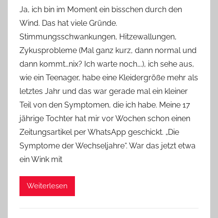
o
Ja, ich bin im Moment ein bisschen durch den
n
Wind. Das hat viele Gründe.
Y
Stimmungsschwankungen, Hitzewallungen,
v
Zykusprobleme (Mal ganz kurz, dann normal und
o
dann kommt…nix? Ich warte noch….), ich sehe aus,
n
wie ein Teenager, habe eine Kleidergröße mehr als
n
e
letztes Jahr und das war gerade mal ein kleiner
Teil von den Symptomen, die ich habe. Meine 17
jährige Tochter hat mir vor Wochen schon einen
Zeitungsartikel per WhatsApp geschickt. „Die
Symptome der Wechseljahre“. War das jetzt etwa
ein Wink mit
Weiterlesen