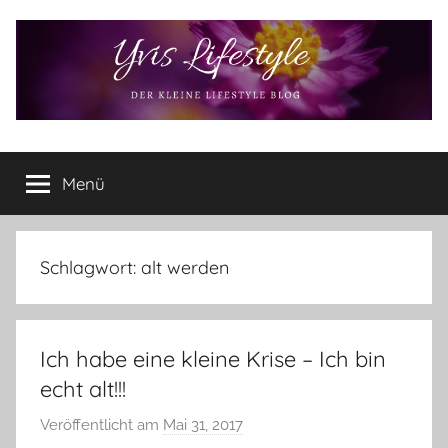
Zum
Inhalt
springen
Yvis
Der
kleine
Menü
Lifestyle
Lifestyle
Blog
–
Lifestyle,
Schlagwort:
alt werden
Rezensionen,
Produkttests
und
Ich habe eine kleine Krise – Ich bin
vieles
mehr
echt alt!!!
Veröffentlicht am
Mai 31, 2017
v