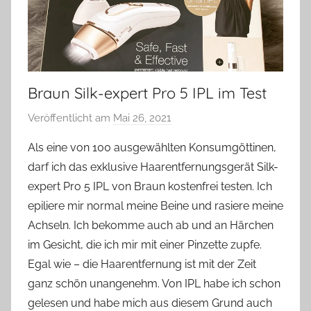
Braun Silk-expert Pro 5 IPL im Test
Veröffentlicht am
Mai 26, 2021
v
o
Als eine von 100 ausgewählten Konsumgöttinen,
n
darf ich das exklusive Haarentfernungsgerät Silk-
Y
expert Pro 5 IPL von Braun kostenfrei testen. Ich
v
epiliere mir normal meine Beine und rasiere meine
o
Achseln. Ich bekomme auch ab und an Härchen
n
im Gesicht, die ich mir mit einer Pinzette zupfe.
n
e
Egal wie – die Haarentfernung ist mit der Zeit
ganz schön unangenehm. Von IPL habe ich schon
gelesen und habe mich aus diesem Grund auch