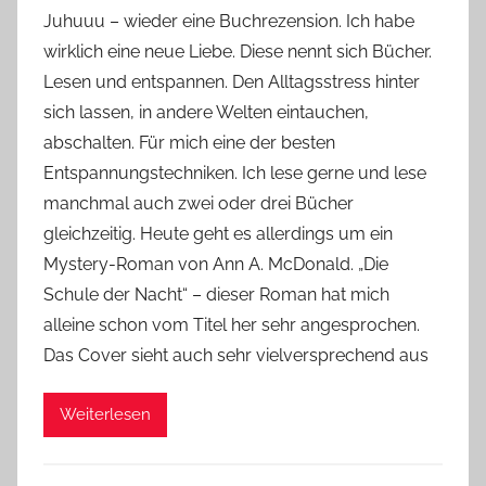
o
Juhuuu – wieder eine Buchrezension. Ich habe
n
wirklich eine neue Liebe. Diese nennt sich Bücher.
Y
Lesen und entspannen. Den Alltagsstress hinter
v
sich lassen, in andere Welten eintauchen,
o
abschalten. Für mich eine der besten
n
Entspannungstechniken. Ich lese gerne und lese
n
e
manchmal auch zwei oder drei Bücher
gleichzeitig. Heute geht es allerdings um ein
Mystery-Roman von Ann A. McDonald. „Die
Schule der Nacht“ – dieser Roman hat mich
alleine schon vom Titel her sehr angesprochen.
Das Cover sieht auch sehr vielversprechend aus
Weiterlesen