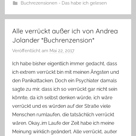
Buchrezensionen - Das habe ich gelesen
Alle verrückt außer ich von Andrea
Jolander *Buchrenzension*
Veröffentlicht am
Mai 22, 2017
v
o
Ich habe bisher eigentlich immer gedacht, dass
n
ich extrem verrückt bin mit meinen Ängsten und
Y
den Panikattacken. Doch ein Psychiater damals
v
sagte zu mir, dass ich so verrückt gar nicht sein
o
könnte, da ich selbst denken würde, ich wäre
n
verrückt und es würden auf der Straße viele
n
e
Menschen rumlaufen, die tatsächlich verrückt
wären. Okay…im Laufe der Zeit habe ich meine
Meinung wirklich geändert. Alle verrückt, außer