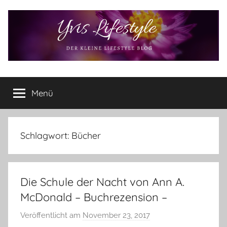
Zum
Inhalt
springen
Yvis
Der
kleine
Menü
Lifestyle
Lifestyle
Blog
–
Lifestyle,
Schlagwort:
Bücher
Rezensionen,
Produkttests
und
Die Schule der Nacht von Ann A.
vieles
mehr
McDonald – Buchrezension –
Veröffentlicht am
November 23, 2017
v