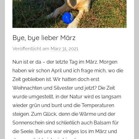
Bye, bye lieber März
Veröffentlicht am
März 31, 2021
v
o
Nun ist er da – der letzte Tag im März. Morgen
n
haben wir schon April und ich frage mich, wo die
Y
Zeit gebleiben ist. Wir hatten doch erst
v
Weihnachten und Silvester und jetzt? Die Zeit
o
wurde umgestellt, in der Natur wird es langsam
n
wieder grün und bunt und die Temperaturen
n
e
steigen. Zum Glück, denn die Wärme und der
Sonnenschein sind schließlich auch Balsam für
die Seele. Bei uns war einiges los im März und