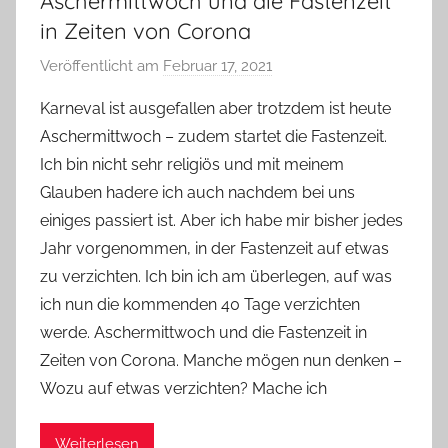
Aschermittwoch und die Fastenzeit
in Zeiten von Corona
Veröffentlicht am
Februar 17, 2021
v
o
Karneval ist ausgefallen aber trotzdem ist heute
n
Aschermittwoch – zudem startet die Fastenzeit.
Y
Ich bin nicht sehr religiös und mit meinem
v
Glauben hadere ich auch nachdem bei uns
o
einiges passiert ist. Aber ich habe mir bisher jedes
n
Jahr vorgenommen, in der Fastenzeit auf etwas
n
e
zu verzichten. Ich bin ich am überlegen, auf was
ich nun die kommenden 40 Tage verzichten
werde. Aschermittwoch und die Fastenzeit in
Zeiten von Corona. Manche mögen nun denken –
Wozu auf etwas verzichten? Mache ich
Weiterlesen