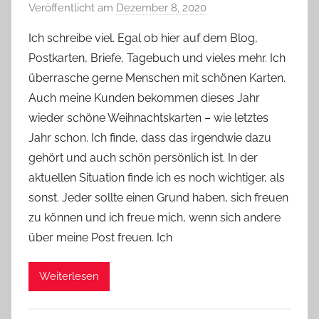
Veröffentlicht am
Dezember 8, 2020
v
o
Ich schreibe viel. Egal ob hier auf dem Blog,
n
Postkarten, Briefe, Tagebuch und vieles mehr. Ich
Y
überrasche gerne Menschen mit schönen Karten.
v
Auch meine Kunden bekommen dieses Jahr
o
wieder schöne Weihnachtskarten – wie letztes
n
Jahr schon. Ich finde, dass das irgendwie dazu
n
e
gehört und auch schön persönlich ist. In der
aktuellen Situation finde ich es noch wichtiger, als
sonst. Jeder sollte einen Grund haben, sich freuen
zu können und ich freue mich, wenn sich andere
über meine Post freuen. Ich
Weiterlesen