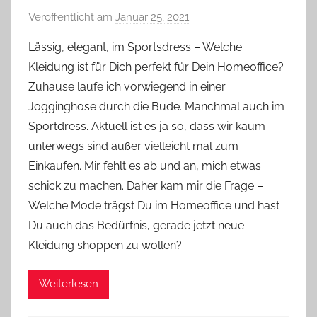
Veröffentlicht am
Januar 25, 2021
v
o
Lässig, elegant, im Sportsdress – Welche
n
Kleidung ist für Dich perfekt für Dein Homeoffice?
Y
Zuhause laufe ich vorwiegend in einer
v
Jogginghose durch die Bude. Manchmal auch im
o
Sportdress. Aktuell ist es ja so, dass wir kaum
n
unterwegs sind außer vielleicht mal zum
n
e
Einkaufen. Mir fehlt es ab und an, mich etwas
schick zu machen. Daher kam mir die Frage –
Welche Mode trägst Du im Homeoffice und hast
Du auch das Bedürfnis, gerade jetzt neue
Kleidung shoppen zu wollen?
Weiterlesen