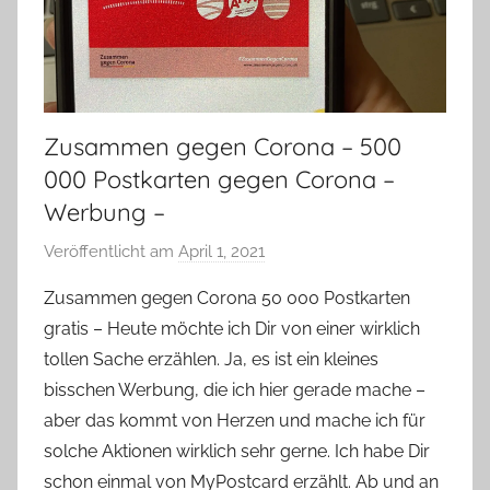
Zusammen gegen Corona – 500
000 Postkarten gegen Corona –
Werbung –
Veröffentlicht am
April 1, 2021
v
o
Zusammen gegen Corona 50 000 Postkarten
n
gratis – Heute möchte ich Dir von einer wirklich
Y
tollen Sache erzählen. Ja, es ist ein kleines
v
bisschen Werbung, die ich hier gerade mache –
o
aber das kommt von Herzen und mache ich für
n
solche Aktionen wirklich sehr gerne. Ich habe Dir
n
e
schon einmal von MyPostcard erzählt. Ab und an