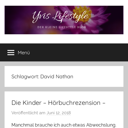
Zum
Inhalt
springen
Yvis
Der
kleine
Menü
Lifestyle
Lifestyle
Blog
–
Lifestyle,
Schlagwort:
David Nathan
Rezensionen,
Produkttests
und
Die Kinder – Hörbuchrezension –
vieles
mehr
Veröffentlicht am
Juni 12, 2018
v
o
Manchmal brauche ich auch etwas Abwechslung.
n