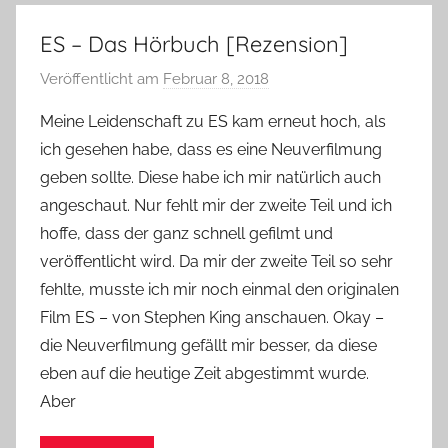
ES – Das Hörbuch [Rezension]
Veröffentlicht am
Februar 8, 2018
v
o
Meine Leidenschaft zu ES kam erneut hoch, als
n
ich gesehen habe, dass es eine Neuverfilmung
Y
geben sollte. Diese habe ich mir natürlich auch
v
angeschaut. Nur fehlt mir der zweite Teil und ich
o
hoffe, dass der ganz schnell gefilmt und
n
veröffentlicht wird. Da mir der zweite Teil so sehr
n
e
fehlte, musste ich mir noch einmal den originalen
Film ES – von Stephen King anschauen. Okay –
die Neuverfilmung gefällt mir besser, da diese
eben auf die heutige Zeit abgestimmt wurde.
Aber