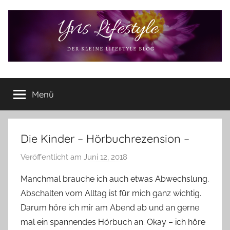
Zum
Inhalt
springen
Yvis
Der
kleine
Menü
Lifestyle
Lifestyle
Blog
–
Lifestyle,
Die Kinder – Hörbuchrezension –
Rezensionen,
Veröffentlicht am
Juni 12, 2018
v
Produkttests
o
und
Manchmal brauche ich auch etwas Abwechslung.
vieles
n
Abschalten vom Alltag ist für mich ganz wichtig.
mehr
Y
Darum höre ich mir am Abend ab und an gerne
v
mal ein spannendes Hörbuch an. Okay – ich höre
o