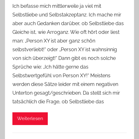
o
Ich befasse mich mittlerweile ja viel mit
n
Selbstliebe und Selbstakzeptanz. Ich mache mir
Y
aber auch Gedanken darüber, ob Selbstliebe das
v
Gleiche ist, wie Arroganz. Wie oft hört oder liest
o
man: „Person XY ist aber ganz schön
n
selbstverliebt!“ oder „Person XY ist wahnsinnig
n
e
von sich überzeigt!“ Dann gibt es noch solche
Sprüche wie: „Ich hätte gerne das
Selbstwertgefühl von Person XY!“ Meistens
werden diese Sätze leider mit einem negativen
Unterton gesagt/geschrieben. Da stellt sich mir
tatsächlich die Frage, ob Selbstliebe das
Weiterlesen