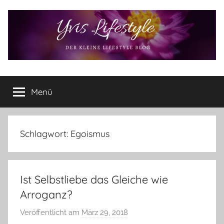
Zum
Inhalt
springen
Yvis
Der
kleine
Menü
Lifestyle
Lifestyle
Blog
–
Lifestyle,
Schlagwort:
Egoismus
Rezensionen,
Produkttests
und
Ist Selbstliebe das Gleiche wie
vieles
mehr
Arroganz?
Veröffentlicht am
März 29, 2018
v