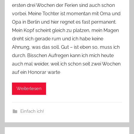
ersten drei Wochen der Ferien sind auch schon
Y
vorbei. Meine Tochter ist momentan mit Oma und
v
Opa in Berlin und hier regnet es fast permanent.
o
Mein Kopf scheint gleich zu platzen, mein Magen
n
dreht sich gerade rum und ich habe keine
n
e
Ahnung, was das soll. Gut – ist eben so, muss ich
durch. Bisschen Aufregen kann ich mich heute
auch mal weider, weil ich schon seit zwei Wochen
auf ein Honorar warte
Weiterlesen
Einfach ich!