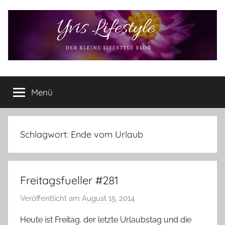
Zum
Inhalt
springen
Yvis
Der
kleine
Menü
Lifestyle
Lifestyle
Blog
–
Lifestyle,
Schlagwort:
Ende vom Urlaub
Rezensionen,
Produkttests
und
Freitagsfueller #281
vieles
mehr
Veröffentlicht am
August 15, 2014
v
o
Heute ist Freitag. der letzte Urlaubstag und die
n