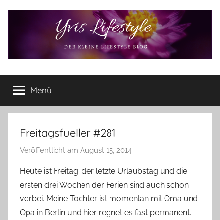
Zum
Inhalt
springen
Yvis
Der
kleine
Menü
Lifestyle
Lifestyle
Blog
–
Lifestyle,
Freitagsfueller #281
Rezensionen,
Veröffentlicht am
August 15, 2014
v
Produkttests
o
und
Heute ist Freitag. der letzte Urlaubstag und die
vieles
n
ersten drei Wochen der Ferien sind auch schon
mehr
Y
vorbei. Meine Tochter ist momentan mit Oma und
v
Opa in Berlin und hier regnet es fast permanent.
o