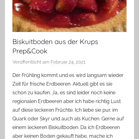
Biskuitboden aus der Krups
Prep&Cook
Veröffentlicht am
Februar 24, 2021
v
o
Der Frühling kommt und es wird langsam wieder
n
Zeit für frische Erdbeeren. Aktuell gibt es sie
Y
schon zu kaufen. Ja, es sind leider noch keine
v
regionalen Erdbeeren aber ich habe richtig Lust
o
auf diese leckeren Früchte. Ich liebe sie pur, im
n
Quark oder Skyr und auch als Kuchen. Gerne auf
n
e
einem leckeren Biskuitboden. Da ich Erdbeeren
aber keinen Boden gekauft habe, mache ich