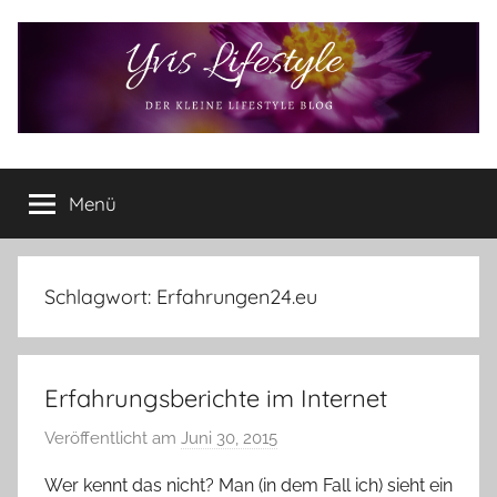
Zum
Inhalt
springen
Yvis
Der
kleine
Menü
Lifestyle
Lifestyle
Blog
–
Lifestyle,
Schlagwort:
Erfahrungen24.eu
Rezensionen,
Produkttests
und
Erfahrungsberichte im Internet
vieles
mehr
Veröffentlicht am
Juni 30, 2015
v
o
Wer kennt das nicht? Man (in dem Fall ich) sieht ein
n