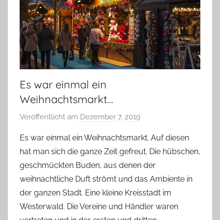
Es war einmal ein
Weihnachtsmarkt…
Veröffentlicht am
Dezember 7, 2019
v
o
Es war einmal ein Weihnachtsmarkt. Auf diesen
n
hat man sich die ganze Zeit gefreut. Die hübschen,
Y
geschmückten Buden, aus denen der
v
weihnachtliche Duft strömt und das Ambiente in
o
der ganzen Stadt. Eine kleine Kreisstadt im
n
Westerwald. Die Vereine und Händler waren
n
e