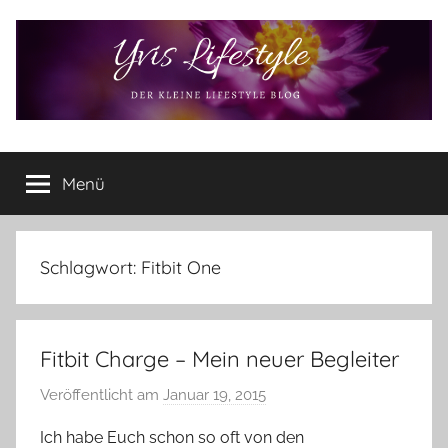
Zum
Inhalt
springen
Yvis
Der
kleine
Menü
Lifestyle
Lifestyle
Blog
–
Lifestyle,
Schlagwort:
Fitbit One
Rezensionen,
Produkttests
und
Fitbit Charge – Mein neuer Begleiter
vieles
mehr
Veröffentlicht am
Januar 19, 2015
v
o
Ich habe Euch schon so oft von den
n