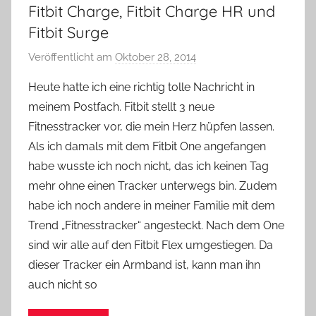
Fitbit Charge, Fitbit Charge HR und
Fitbit Surge
Veröffentlicht am
Oktober 28, 2014
v
o
Heute hatte ich eine richtig tolle Nachricht in
n
meinem Postfach. Fitbit stellt 3 neue
Y
Fitnesstracker vor, die mein Herz hüpfen lassen.
v
Als ich damals mit dem Fitbit One angefangen
o
habe wusste ich noch nicht, das ich keinen Tag
n
mehr ohne einen Tracker unterwegs bin. Zudem
n
e
habe ich noch andere in meiner Familie mit dem
Trend „Fitnesstracker“ angesteckt. Nach dem One
sind wir alle auf den Fitbit Flex umgestiegen. Da
dieser Tracker ein Armband ist, kann man ihn
auch nicht so