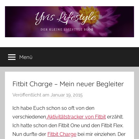
Zum
Inhalt
springen
Yvis
Der
kleine
Menü
Lifestyle
Lifestyle
Blog
–
Lifestyle,
Fitbit Charge – Mein neuer Begleiter
Rezensionen,
Veröffentlicht am
Januar 19, 2015
v
Produkttests
o
und
Ich habe Euch schon so oft von den
vieles
n
verschiedenen
Aktivitätstracker von Fitbit
erzählt.
mehr
Y
Ich hatte schon den Fitbit One und den Fitbit Flex.
v
Nun durfte der
Fitbit Charge
bei mir einziehen. Der
o