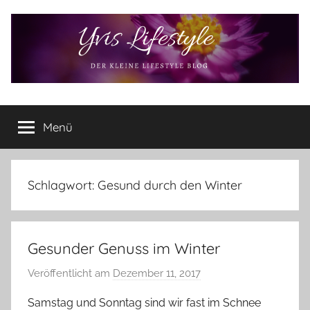
Zum
Inhalt
springen
Yvis
Der
kleine
Menü
Lifestyle
Lifestyle
Blog
–
Lifestyle,
Schlagwort:
Gesund durch den Winter
Rezensionen,
Produkttests
und
Gesunder Genuss im Winter
vieles
mehr
Veröffentlicht am
Dezember 11, 2017
v
o
Samstag und Sonntag sind wir fast im Schnee
n