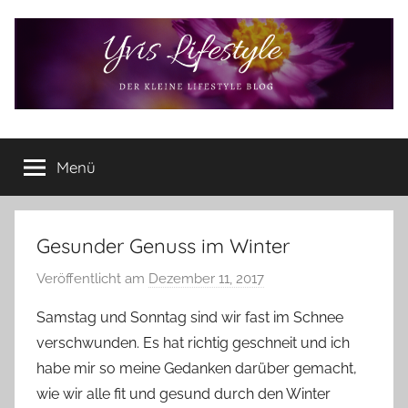
Zum
Inhalt
springen
Yvis
Der
kleine
Menü
Lifestyle
Lifestyle
Blog
–
Lifestyle,
Gesunder Genuss im Winter
Rezensionen,
Veröffentlicht am
Dezember 11, 2017
v
Produkttests
o
und
Samstag und Sonntag sind wir fast im Schnee
vieles
n
verschwunden. Es hat richtig geschneit und ich
mehr
Y
habe mir so meine Gedanken darüber gemacht,
v
wie wir alle fit und gesund durch den Winter
o