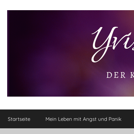
Zum
Inhalt
springen
Yvis
Der
kleine
Startseite
Mein Leben mit Angst und Panik
Lifestyle
Lifestyle
Blog