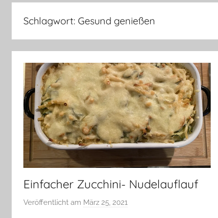
–
Lifestyle,
Schlagwort:
Gesund genießen
Rezensionen,
Produkttests
und
vieles
mehr
Einfacher Zucchini- Nudelauflauf
Veröffentlicht am
März 25, 2021
v
o