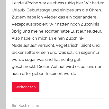
Letzte Woche war es etwas ruhig hier. Wir hatten
n
Urlaub, Geburtstage und einiges um die Ohren.
Y
Zudem habe ich wieder das ein oder andere
v
Rezept ausprobiert. Wir hatten noch Zucchinis
o
n
übrig und meine Tochter hatte Lust auf Nudeln.
n
Also habe ich mich an einen Zucchini-
e
Nudelauflauf versucht. Vegetarisch, leicht und
lecker sollte er sein und was soll ich sagen? Er
wurde sogar was und hat richtig gut
geschmeckt. Diesen Auflauf wird es bei uns nun
auch öfter geben. Inspiriert wurde
Weiterlesen
Koch mit mir