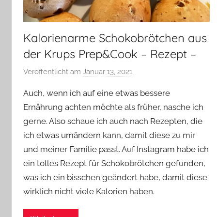
Kalorienarme Schokobrötchen aus
der Krups Prep&Cook – Rezept –
Veröffentlicht am
Januar 13, 2021
v
o
Auch, wenn ich auf eine etwas bessere
n
Ernährung achten möchte als früher, nasche ich
Y
gerne. Also schaue ich auch nach Rezepten, die
v
ich etwas umändern kann, damit diese zu mir
o
n
und meiner Familie passt. Auf Instagram habe ich
n
ein tolles Rezept für Schokobrötchen gefunden,
e
was ich ein bisschen geändert habe, damit diese
wirklich nicht viele Kalorien haben.