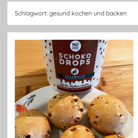
–
Lifestyle,
Schlagwort:
gesund kochen und backen
Rezensionen,
Produkttests
und
vieles
mehr