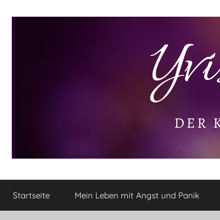
Zum
Inhalt
springen
Yvis
Der
kleine
Startseite
Mein Leben mit Angst und Panik
Lifestyle
Lifestyle
Blog