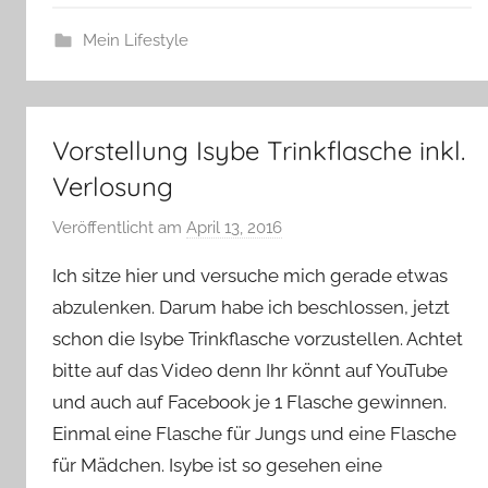
Mein Lifestyle
Vorstellung Isybe Trinkflasche inkl.
Verlosung
Veröffentlicht am
April 13, 2016
v
o
Ich sitze hier und versuche mich gerade etwas
n
abzulenken. Darum habe ich beschlossen, jetzt
Y
schon die Isybe Trinkflasche vorzustellen. Achtet
v
bitte auf das Video denn Ihr könnt auf YouTube
o
n
und auch auf Facebook je 1 Flasche gewinnen.
n
Einmal eine Flasche für Jungs und eine Flasche
e
für Mädchen. Isybe ist so gesehen eine