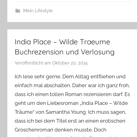
Mein Lifestyle
India Place – Wilde Traeume
Buchrezension und Verlosung
Veröffentlicht am
Oktober 20, 2014
v
o
Ich lese sehr gerne. Dem Alltag entfliehen und
n
einfach mal abschalten. Daher war ich ganz froh,
Y
dass ich einen tollen Roman rezensieren darf. Es
v
geht um den Liebesroman „India Place – Wilde
o
n
Träume“ von Samantha Young. Ich muss sagen,
n
dass ich bei dem Titel erst an einen erotischen
e
Groschenroman denken musste. Doch