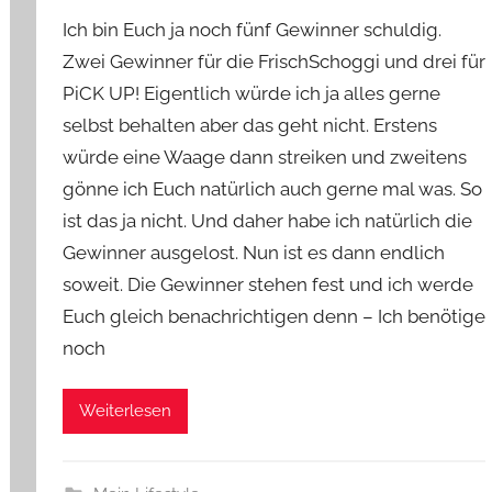
o
Ich bin Euch ja noch fünf Gewinner schuldig.
n
Zwei Gewinner für die FrischSchoggi und drei für
Y
PiCK UP! Eigentlich würde ich ja alles gerne
v
selbst behalten aber das geht nicht. Erstens
o
n
würde eine Waage dann streiken und zweitens
n
gönne ich Euch natürlich auch gerne mal was. So
e
ist das ja nicht. Und daher habe ich natürlich die
Gewinner ausgelost. Nun ist es dann endlich
soweit. Die Gewinner stehen fest und ich werde
Euch gleich benachrichtigen denn – Ich benötige
noch
Weiterlesen