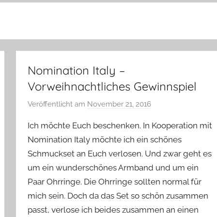
Nomination Italy –
Vorweihnachtliches Gewinnspiel
Veröffentlicht am
November 21, 2016
v
o
Ich möchte Euch beschenken. In Kooperation mit
n
Nomination Italy möchte ich ein schönes
Y
Schmuckset an Euch verlosen. Und zwar geht es
v
um ein wunderschönes Armband und um ein
o
n
Paar Ohrringe. Die Ohrringe sollten normal für
n
mich sein. Doch da das Set so schön zusammen
e
passt, verlose ich beides zusammen an einen