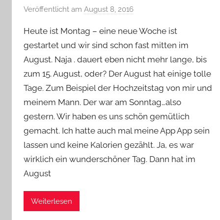
Veröffentlicht am
August 8, 2016
v
o
Heute ist Montag – eine neue Woche ist
n
gestartet und wir sind schon fast mitten im
Y
August. Naja . dauert eben nicht mehr lange, bis
v
zum 15. August, oder? Der August hat einige tolle
o
n
Tage. Zum Beispiel der Hochzeitstag von mir und
n
meinem Mann. Der war am Sonntag…also
e
gestern. Wir haben es uns schön gemütlich
gemacht. Ich hatte auch mal meine App App sein
lassen und keine Kalorien gezählt. Ja, es war
wirklich ein wunderschöner Tag. Dann hat im
August
Weiterlesen