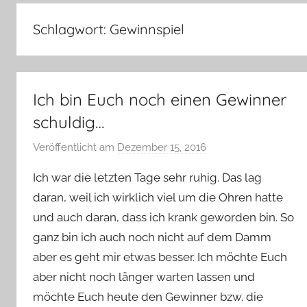
–
Lifestyle,
Schlagwort:
Gewinnspiel
Rezensionen,
Produkttests
und
vieles
Ich bin Euch noch einen Gewinner
mehr
schuldig…
Veröffentlicht am
Dezember 15, 2016
v
o
Ich war die letzten Tage sehr ruhig. Das lag
n
daran, weil ich wirklich viel um die Ohren hatte
Y
und auch daran, dass ich krank geworden bin. So
v
ganz bin ich auch noch nicht auf dem Damm
o
n
aber es geht mir etwas besser. Ich möchte Euch
n
aber nicht noch länger warten lassen und
e
möchte Euch heute den Gewinner bzw. die