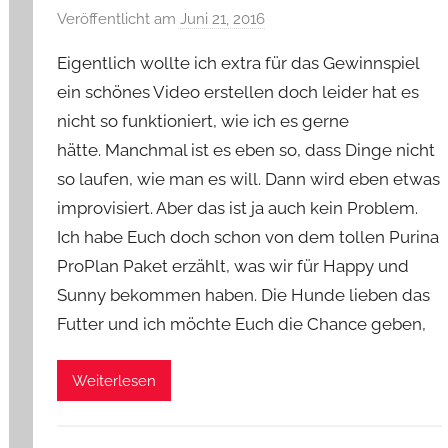
Veröffentlicht am
Juni 21, 2016
v
o
Eigentlich wollte ich extra für das Gewinnspiel
n
ein schönes Video erstellen doch leider hat es
Y
nicht so funktioniert, wie ich es gerne
v
hätte. Manchmal ist es eben so, dass Dinge nicht
o
n
so laufen, wie man es will. Dann wird eben etwas
n
improvisiert. Aber das ist ja auch kein Problem.
e
Ich habe Euch doch schon von dem tollen Purina
ProPlan Paket erzählt, was wir für Happy und
Sunny bekommen haben. Die Hunde lieben das
Futter und ich möchte Euch die Chance geben,
Weiterlesen