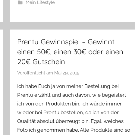
Mein Lifestyle
Prentu Gewinnspiel – Gewinnt
einen 50€, einen 30€ oder einen
20€ Gutschein
Veröffentlicht am
Mai 29, 2015
v
o
Ich habe Euch ja von meiner Bestellung bei
n
Prentu erzählt und auch davon, wie begeistert
Y
ich von den Produkten bin. Ich würde immer
v
wieder bei Prentu bestellen, da ich von der
o
n
Qualität absolut überzeugt bin. Egal, welches
n
Foto ich genommen habe. Alle Produkte sind so