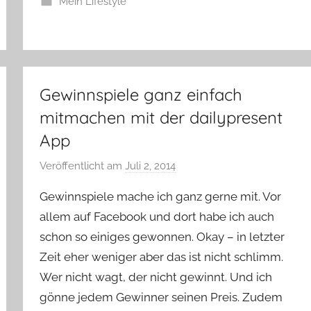
Mein Lifestyle
Gewinnspiele ganz einfach
mitmachen mit der dailypresent
App
Veröffentlicht am
Juli 2, 2014
v
o
Gewinnspiele mache ich ganz gerne mit. Vor
n
allem auf Facebook und dort habe ich auch
Y
schon so einiges gewonnen. Okay – in letzter
v
Zeit eher weniger aber das ist nicht schlimm.
o
n
Wer nicht wagt, der nicht gewinnt. Und ich
n
gönne jedem Gewinner seinen Preis. Zudem
e