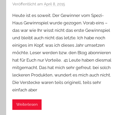
Veröffentlicht am
April 8, 2015
v
o
Heute ist es soweit. Der Gewinner vom Spezi-
n
Haus Gewinnspiel wurde gezogen. Vorab eins –
Y
das war wie Ihr wisst nicht das erste Gewinnspiel
v
und bleibt auch nicht das letzte. Ich habe noch
o
n
einiges im Kopf, was ich dieses Jahr umsetzen
n
möchte. Leser werden bzw. den Blog abonnieren
e
hat für Euch nur Vorteile. 41 Leute haben diesmal
mitgemacht. Das hat mich sehr gefreut. bei solch
leckeren Produkten, wundert es mich auch nicht.
Die Verstecke waren teils originell, teils sehr
einfach aber
Weiterlesen