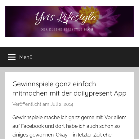
Zum
Inhalt
springen
Yvis
Der
kleine
Menü
Lifestyle
Lifestyle
Blog
–
Lifestyle,
Gewinnspiele ganz einfach
Rezensionen,
mitmachen mit der dailypresent App
Produkttests
und
Veröffentlicht am
Juli 2, 2014
v
vieles
o
Gewinnspiele mache ich ganz gerne mit. Vor allem
mehr
n
auf Facebook und dort habe ich auch schon so
Y
einiges gewonnen. Okay – in letzter Zeit eher
v