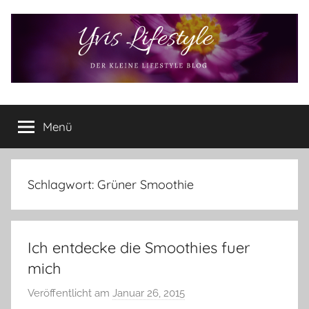
Zum
Inhalt
springen
Yvis
Der
kleine
Menü
Lifestyle
Lifestyle
Blog
–
Lifestyle,
Schlagwort:
Grüner Smoothie
Rezensionen,
Produkttests
und
Ich entdecke die Smoothies fuer
vieles
mehr
mich
Veröffentlicht am
Januar 26, 2015
v