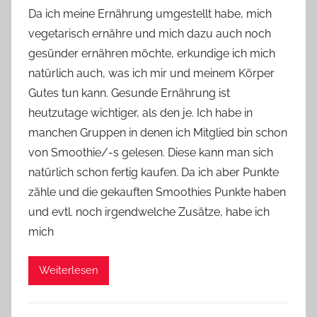
o
Da ich meine Ernährung umgestellt habe, mich
n
vegetarisch ernähre und mich dazu auch noch
Y
gesünder ernähren möchte, erkundige ich mich
v
natürlich auch, was ich mir und meinem Körper
o
Gutes tun kann. Gesunde Ernährung ist
n
heutzutage wichtiger, als den je. Ich habe in
n
e
manchen Gruppen in denen ich Mitglied bin schon
von Smoothie/-s gelesen. Diese kann man sich
natürlich schon fertig kaufen. Da ich aber Punkte
zähle und die gekauften Smoothies Punkte haben
und evtl. noch irgendwelche Zusätze, habe ich
mich
Weiterlesen