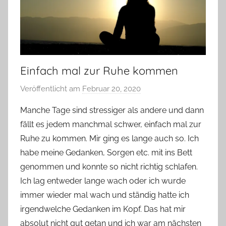
Einfach mal zur Ruhe kommen
Veröffentlicht am
Februar 20, 2020
v
o
Manche Tage sind stressiger als andere und dann
n
fällt es jedem manchmal schwer, einfach mal zur
Y
Ruhe zu kommen. Mir ging es lange auch so. Ich
v
habe meine Gedanken, Sorgen etc. mit ins Bett
o
genommen und konnte so nicht richtig schlafen.
n
Ich lag entweder lange wach oder ich wurde
n
e
immer wieder mal wach und ständig hatte ich
irgendwelche Gedanken im Kopf. Das hat mir
absolut nicht gut getan und ich war am nächsten