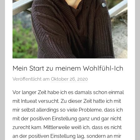
Mein Start zu meinem Wohlfühl-Ich
Veröffentlicht am
Oktober 26, 2020
v
o
Vor langer Zeit habe ich es damals schon einmal
n
mit Intueat versucht. Zu dieser Zeit hatte ich mit
Y
mir selbst allerdings so viele Probleme, dass ich
v
mit der positiven Einstellung ganz und gar nicht
o
zurecht kam. Mittlerweile weiß ich, dass es nicht
n
an der positiven Einstellung lag, sondern an mir
n