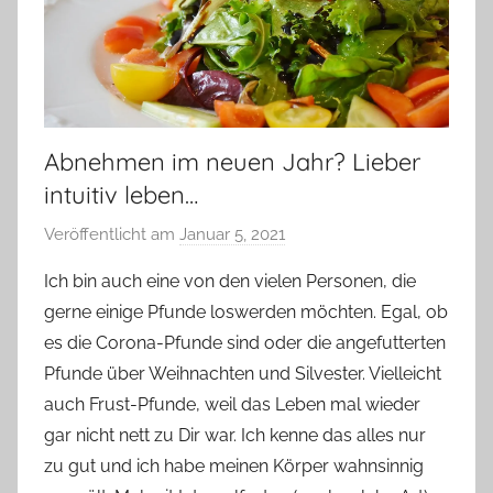
Abnehmen im neuen Jahr? Lieber
intuitiv leben…
Veröffentlicht am
Januar 5, 2021
v
o
Ich bin auch eine von den vielen Personen, die
n
gerne einige Pfunde loswerden möchten. Egal, ob
Y
es die Corona-Pfunde sind oder die angefutterten
v
Pfunde über Weihnachten und Silvester. Vielleicht
o
auch Frust-Pfunde, weil das Leben mal wieder
n
gar nicht nett zu Dir war. Ich kenne das alles nur
n
e
zu gut und ich habe meinen Körper wahnsinnig