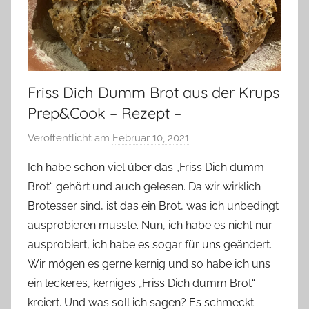
Friss Dich Dumm Brot aus der Krups
Prep&Cook – Rezept –
Veröffentlicht am
Februar 10, 2021
v
o
Ich habe schon viel über das „Friss Dich dumm
n
Brot“ gehört und auch gelesen. Da wir wirklich
Y
Brotesser sind, ist das ein Brot, was ich unbedingt
v
ausprobieren musste. Nun, ich habe es nicht nur
o
ausprobiert, ich habe es sogar für uns geändert.
n
Wir mögen es gerne kernig und so habe ich uns
n
e
ein leckeres, kerniges „Friss Dich dumm Brot“
kreiert. Und was soll ich sagen? Es schmeckt