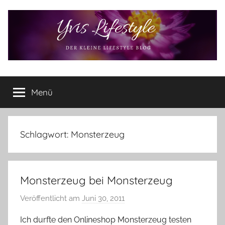
Zum
Inhalt
springen
Yvis
Der
kleine
Menü
Lifestyle
Lifestyle
Blog
–
Lifestyle,
Schlagwort:
Monsterzeug
Rezensionen,
Produkttests
und
Monsterzeug bei Monsterzeug
vieles
mehr
Veröffentlicht am
Juni 30, 2011
v
o
Ich durfte den Onlineshop Monsterzeug testen
n