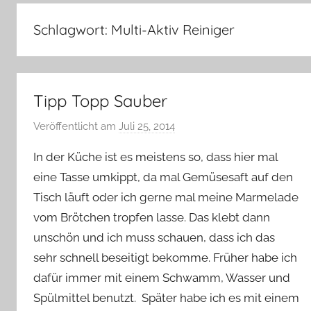
–
Lifestyle,
Schlagwort:
Multi-Aktiv Reiniger
Rezensionen,
Produkttests
und
vieles
Tipp Topp Sauber
mehr
Veröffentlicht am
Juli 25, 2014
v
o
In der Küche ist es meistens so, dass hier mal
n
eine Tasse umkippt, da mal Gemüsesaft auf den
Y
Tisch läuft oder ich gerne mal meine Marmelade
v
vom Brötchen tropfen lasse. Das klebt dann
o
n
unschön und ich muss schauen, dass ich das
n
sehr schnell beseitigt bekomme. Früher habe ich
e
dafür immer mit einem Schwamm, Wasser und
Spülmittel benutzt. Später habe ich es mit einem