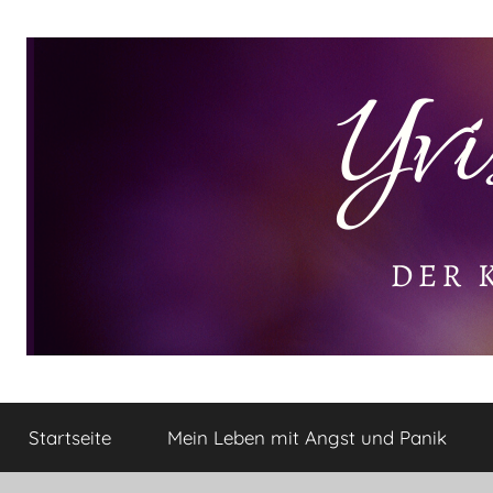
Zum
Inhalt
springen
Yvis
Der
kleine
Startseite
Mein Leben mit Angst und Panik
Lifestyle
Lifestyle
Blog