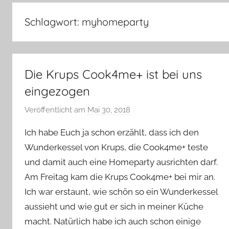
–
Lifestyle,
Schlagwort:
myhomeparty
Rezensionen,
Produkttests
und
vieles
Die Krups Cook4me+ ist bei uns
mehr
eingezogen
Veröffentlicht am
Mai 30, 2018
v
o
Ich habe Euch ja schon erzählt, dass ich den
n
Wunderkessel von Krups, die Cook4me+ teste
Y
und damit auch eine Homeparty ausrichten darf.
v
Am Freitag kam die Krups Cook4me+ bei mir an.
o
n
Ich war erstaunt, wie schön so ein Wunderkessel
n
aussieht und wie gut er sich in meiner Küche
e
macht. Natürlich habe ich auch schon einige