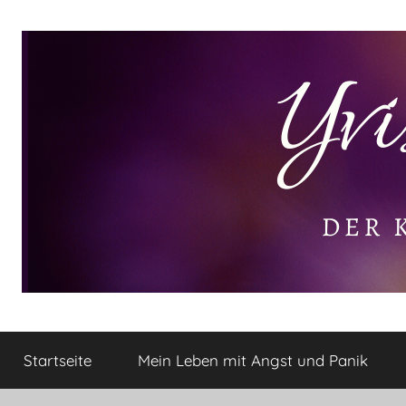
Zum
Inhalt
springen
Yvis
Der
kleine
Startseite
Mein Leben mit Angst und Panik
Lifestyle
Lifestyle
Blog