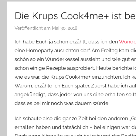
–
Lifestyle,
Die Krups Cook4me+ ist be
Rezensionen,
Produkttests
Veröffentlicht am
Mai 30, 2018
v
und
o
vieles
Ich habe Euch ja schon erzählt, dass ich den
Wunder
n
mehr
eine Homeparty ausrichten darf. Am Freitag kam die
Y
schön so ein Wunderkessel aussieht und wie gut er
v
schon einige Rezepte ausprobiert. Heute berichte
o
n
wie es war, die Krups Cook4me+ einzurichten. Ich k
n
Warum, erzähle ich Euch später. Zuerst habe ich 
e
angekündigt, dass jeder von uns eine erhalten soll
dass es bei mir noch was dauern würde.
Ich schaute also die ganze Zeit bei den anderen „
erhalten haben und tatsächlich – bei einigen war 