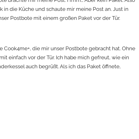
ote brachte mir meine Post. Hmm… Aber kein Paket. Also
k in die Küche und schaute mir meine Post an. Just in
ser Postbote mit einem großen Paket vor der Tür.
ie Cook4me+, die mir unser Postbote gebracht hat. Ohne
t einfach vor der Tür. Ich habe mich gefreut, wie ein
kessel auch begrüßt. Als ich das Paket öffnete,