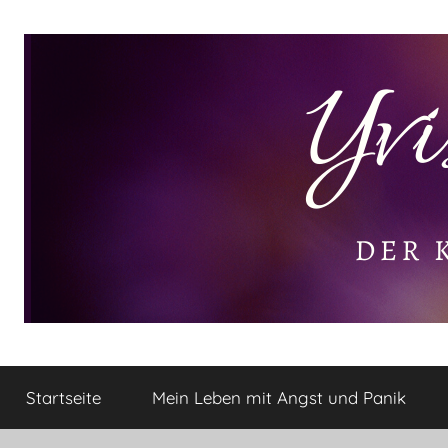
Zum
Inhalt
springen
Yvis
Der
kleine
Startseite
Mein Leben mit Angst und Panik
Lifestyle
Lifestyle
Blog