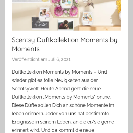
Scentsy Duftkollektion Moments by
Moments
Veröffentlicht am
Juli 6, 2021
v
o
Duftkollektion Moments by Moments – Und
n
wieder gibt es tolle Neuigkeiten aus der
Y
Scentsywelt. Heute Abend geht die neue
v
Duftkollektion „Moments by Moments“ online.
o
Diese Düfte sollen Dich an schöne Momente im
n
leben erinnern. Jeder von uns hat bestimmte
n
e
Ereignisse in seinem Leben, an die er/sie gerne
erinnert wird. Und da kommt die neue