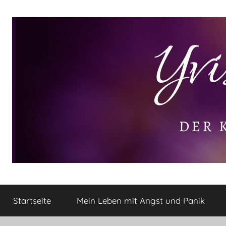
Zum
Inhalt
springen
Yvis
Der
kleine
Startseite
Mein Leben mit Angst und Panik
Lifestyle
Lifestyle
Blog