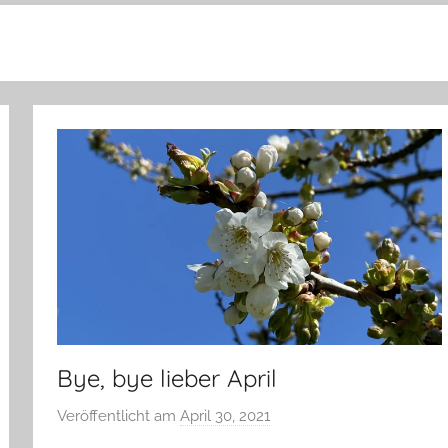
Bye, bye lieber April
Veröffentlicht am
April 30, 2021
v
o