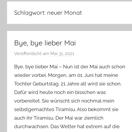
–
Lifestyle,
Schlagwort:
neuer Monat
Rezensionen,
Produkttests
und
vieles
Bye, bye lieber Mai
mehr
Veröffentlicht am
Mai 31, 2021
v
o
Bye, bye lieber Mai – Nun ist der Mai auch schon
n
wieder vorbei. Morgen, am 01. Juni hat meine
Y
Tochter Geburtstag. 21 Jahre alt wird sie schon.
v
Dafür wird heute noch ein bisschen was
o
n
vorbereitet. Sie wünscht sich nochmal mein
n
selbstgemachtes Tiramisu. Also bekommt sie
e
auch ihr Tiramisu. Der Mai war ziemlich
durchwachsen. Das Wetter hat extrem auf die