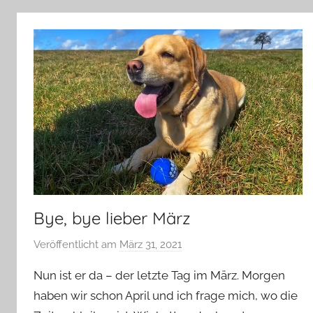
Bye, bye lieber März
Veröffentlicht am
März 31, 2021
v
o
Nun ist er da – der letzte Tag im März. Morgen
n
haben wir schon April und ich frage mich, wo die
Y