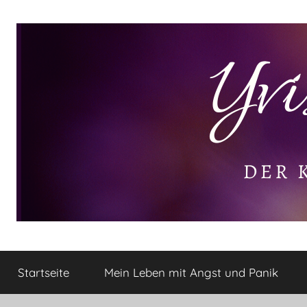
Zum
Inhalt
springen
Yvis
Der
kleine
Startseite
Mein Leben mit Angst und Panik
Lifestyle
Lifestyle
Blog