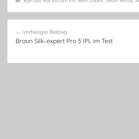
Bye bye Mai
,
Einfach ich
,
Mein Leben
,
neuer Monat
,
S
Beitragsnavigation
Vorheriger Beitrag
Braun Silk-expert Pro 5 IPL im Test