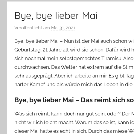
–
Lifestyle,
Bye, bye lieber Mai
Rezensionen,
Produkttests
Veröffentlicht am
Mai 31, 2021
v
und
o
vieles
Bye, bye lieber Mai – Nun ist der Mai auch schon w
n
mehr
Geburtstag. 21 Jahre alt wird sie schon. Dafür wird
Y
sich nochmal mein selbstgemachtes Tiramisu. Also 
v
durchwachsen. Das Wetter hat extrem auf die Stim
o
n
sehr ausgeprägt. Aber ich arbeite an mir. Es gibt Tag
n
harter Kampf und als würde mich das Leben in die K
e
Bye, bye lieber Mai – Das reimt sich s
Was sich reimt, kann doch nur gut sein, oder? Der 
nicht wirlich leicht macht. Warum das so ist, kann i
dieser Mai hatte es echt in sich. Durch das miese We