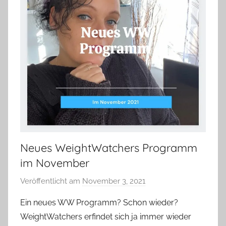
Neues WeightWatchers Programm
im November
Veröffentlicht am
November 3, 2021
v
o
Ein neues WW Programm? Schon wieder?
n
WeightWatchers erfindet sich ja immer wieder
Y