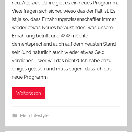
neu. Alle zwei Jahre gibt es ein neues Programm.
v
Viele fragen sich sicher, wieso das der Fall ist. Es
o
ist ja so, dass Ernährungswissenschaftler immer
n
wieder etwas Neues herausfinden, was unsere
n
e
Ernährung betrifft und WW möchte
dementsprechend auch auf dem neusten Stand
sein (und natürlich auch wieder etwas Geld
verdienen – wer will das nicht?). Ich habe dazu
einiges gelesen und muss sagen, dass ich das
neue Programm
Weiterlesen
Mein Lifestyle